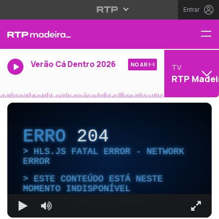
Entrar
Verão Cá Dentro 2026
NO AR
TV
RTP Madei
ERRO
204
HLS.JS FATAL ERROR - NETWORK
ERROR
ESTE CONTEÚDO ESTÁ NESTE
MOMENTO INDISPONÍVEL