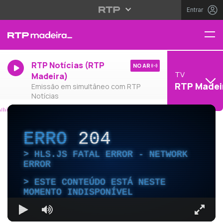
Entrar
RTP Notícias (RTP
NO AR
TV
Madeira)
RTP Madei
Emissão em simultâneo com RTP
Notícias
ERRO
204
HLS.JS FATAL ERROR - NETWORK
ERROR
ESTE CONTEÚDO ESTÁ NESTE
MOMENTO INDISPONÍVEL