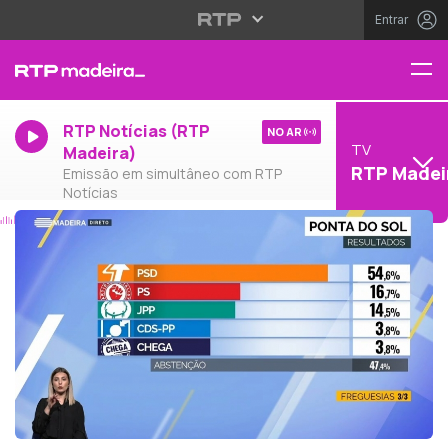
Entrar
RTP Notícias (RTP
NO AR
TV
Madeira)
RTP Madei
Emissão em simultâneo com RTP
Notícias