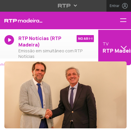
Entrar
RTP Notícias (RTP
NO AR
TV
Madeira)
RTP Madei
Emissão em simultâneo com RTP
Notícias