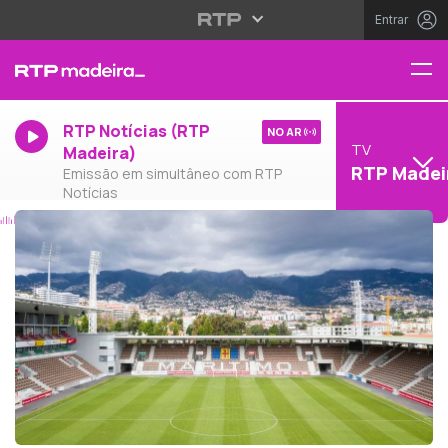
Entrar
RTP Notícias (RTP
NO AR
TV
Madeira)
RTP Madei
Emissão em simultâneo com RTP
Notícias