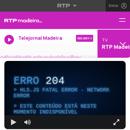
Entrar
Telejornal Madeira
NO AR
TV
RTP Madei
ERRO
204
HLS.JS FATAL ERROR - NETWORK
ERROR
ESTE CONTEÚDO ESTÁ NESTE
MOMENTO INDISPONÍVEL