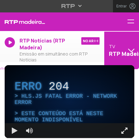
Entrar
RTP Notícias (RTP
NO AR
TV
Madeira)
RTP Madei
Emissão em simultâneo com RTP
Notícias
ERRO
204
HLS.JS FATAL ERROR - NETWORK
ERROR
ESTE CONTEÚDO ESTÁ NESTE
MOMENTO INDISPONÍVEL