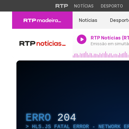
NOTÍCIAS
DESPORTO
Notícias
Desport
RTP Notícias (R
Emissão em simultâ
ERRO
204
HLS.JS FATAL ERROR - NETWORK E