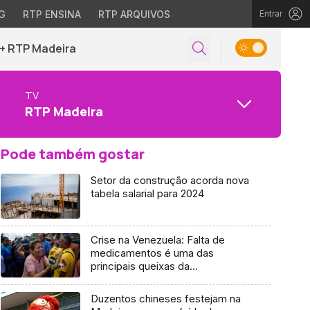
G
RTP ENSINA
RTP ARQUIVOS
Entrar
+ RTP Madeira
TV
RTP Madeira
Pode também gostar
Setor da construção acorda nova
tabela salarial para 2024
Crise na Venezuela: Falta de
medicamentos é uma das
principais queixas da
comunidade portuguesa
Duzentos chineses festejam na