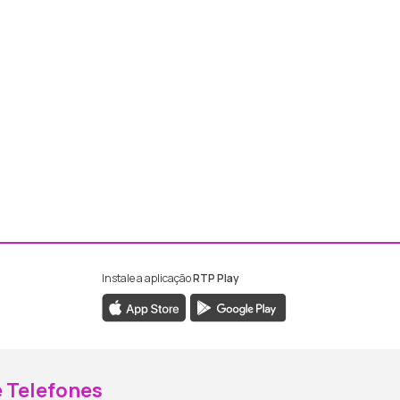
Instale a aplicação
RTP Play
ebook da RTP Madeira
nstagram da RTP Madeira
 Telefones