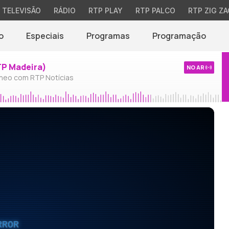
TELEVISÃO
RÁDIO
RTP PLAY
RTP PALCO
RTP ZIG ZA
o
Especiais
Programas
Programação
TP Madeira)
NO AR
neo com RTP Notícias
RROR