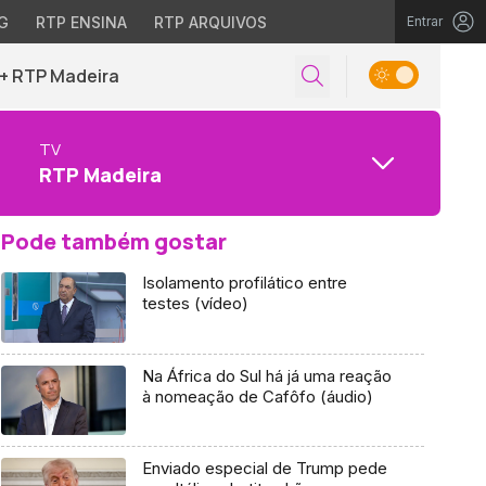
G
RTP ENSINA
RTP ARQUIVOS
Entrar
+ RTP Madeira
TV
RTP Madeira
Pode também gostar
Isolamento profilático entre
testes (vídeo)
Na África do Sul há já uma reação
à nomeação de Cafôfo (áudio)
Enviado especial de Trump pede