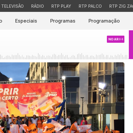
TELEVISÃO
RÁDIO
RTP PLAY
RTP PALCO
RTP ZIG ZA
o
Especiais
Programas
Programação
NO AR