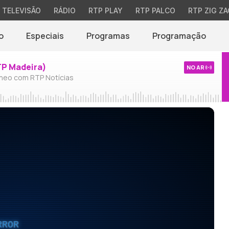
TELEVISÃO
RÁDIO
RTP PLAY
RTP PALCO
RTP ZIG ZA
o
Especiais
Programas
Programação
TP Madeira)
NO AR
neo com RTP Notícias
RROR