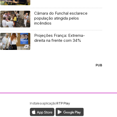
Câmara do Funchal esclarece
população atingida pelos
incêndios
Projeções França: Extrema-
direita na frente com 34%
PUB
Instale a aplicação
RTP Play
ebook da RTP Madeira
nstagram da RTP Madeira