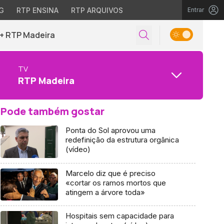
G
RTP ENSINA
RTP ARQUIVOS
Entrar
+ RTP Madeira
TV
RTP Madeira
Pode também gostar
Ponta do Sol aprovou uma
redefinição da estrutura orgânica
(vídeo)
Marcelo diz que é preciso
«cortar os ramos mortos que
atingem a árvore toda»
Hospitais sem capacidade para