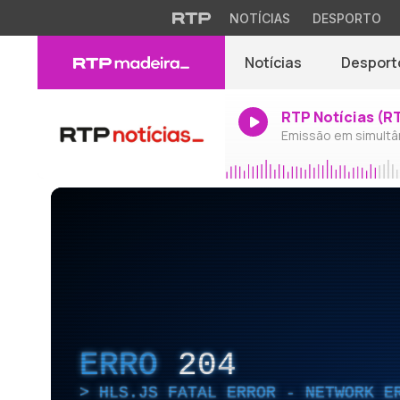
NOTÍCIAS
DESPORTO
Notícias
Desport
RTP Notícias (R
Emissão em simultâ
ERRO
204
HLS.JS FATAL ERROR - NETWORK E