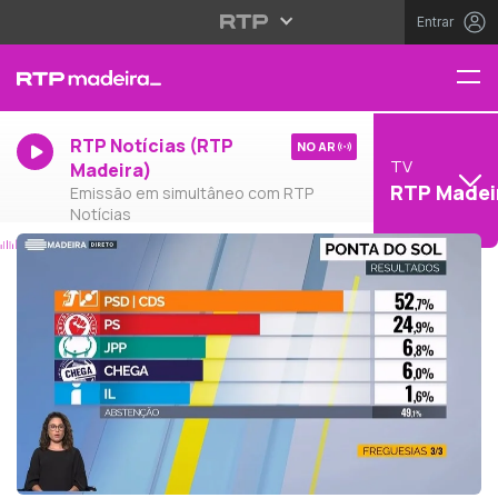
Entrar
RTP Notícias (RTP
NO AR
TV
Madeira)
RTP Madei
Emissão em simultâneo com RTP
Notícias