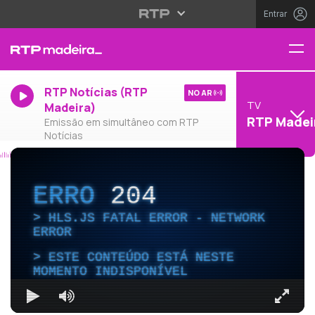
Entrar
RTP Notícias (RTP
NO AR
TV
Madeira)
RTP Madei
Emissão em simultâneo com RTP
Notícias
ERRO
204
HLS.JS FATAL ERROR - NETWORK
ERROR
ESTE CONTEÚDO ESTÁ NESTE
MOMENTO INDISPONÍVEL