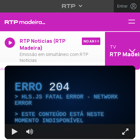
Entrar
RTP Notícias (RTP
NO AR
TV
Madeira)
RTP Madei
Emissão em simultâneo com RTP
Notícias
ERRO
204
HLS.JS FATAL ERROR - NETWORK
ERROR
ESTE CONTEÚDO ESTÁ NESTE
MOMENTO INDISPONÍVEL