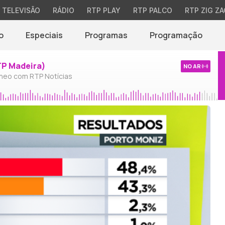
TELEVISÃO
RÁDIO
RTP PLAY
RTP PALCO
RTP ZIG ZA
o
Especiais
Programas
Programação
TP Madeira)
NO AR
neo com RTP Notícias