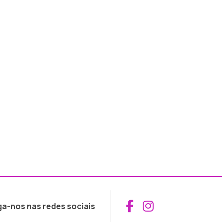
Aceder ao Fac
Aceder ao I
ga-nos nas redes sociais