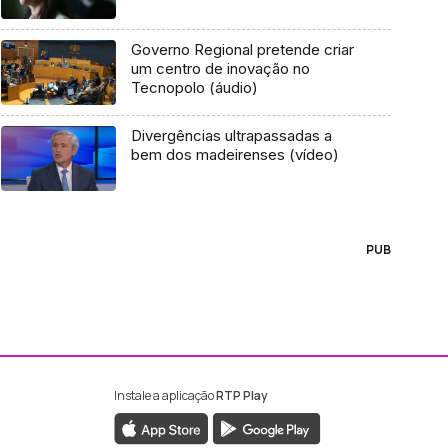
Governo Regional pretende criar
um centro de inovação no
Tecnopolo (áudio)
Divergências ultrapassadas a
bem dos madeirenses (vídeo)
PUB
Instale a aplicação
RTP Play
ebook da RTP Madeira
nstagram da RTP Madeira