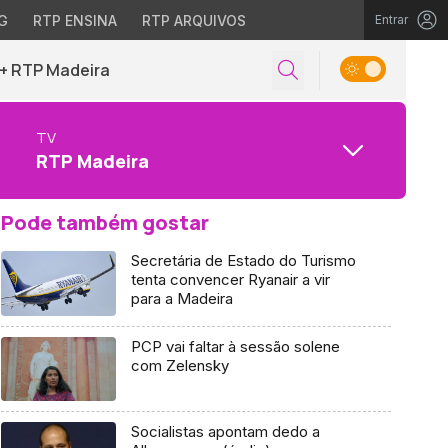
G
RTP ENSINA
RTP ARQUIVOS
Entrar
+ RTP Madeira
TV
RTP Madeira
Pode também gostar
Secretária de Estado do Turismo
tenta convencer Ryanair a vir
para a Madeira
PCP vai faltar à sessão solene
com Zelensky
Socialistas apontam dedo a