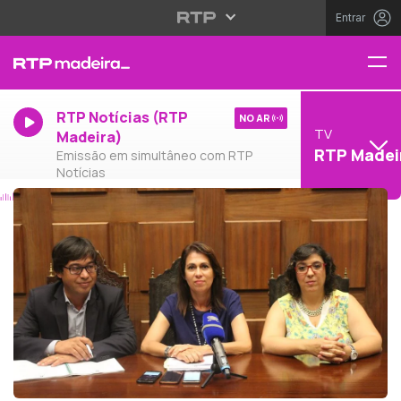
Entrar
RTP Notícias (RTP
NO AR
TV
Madeira)
RTP Madei
Emissão em simultâneo com RTP
Notícias