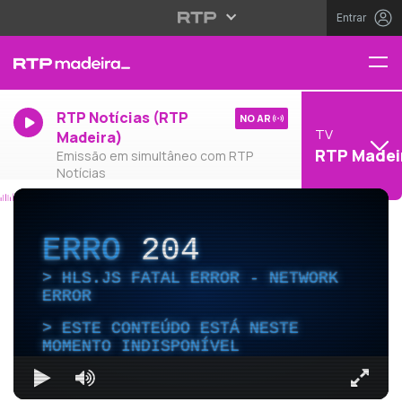
Entrar
RTP Notícias (RTP
NO AR
TV
Madeira)
RTP Madei
Emissão em simultâneo com RTP
Notícias
ERRO
204
HLS.JS FATAL ERROR - NETWORK
ERROR
ESTE CONTEÚDO ESTÁ NESTE
MOMENTO INDISPONÍVEL