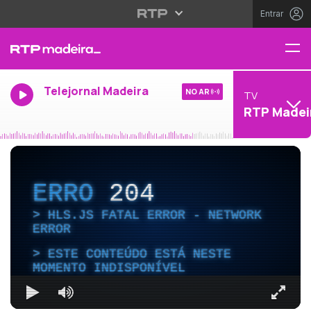
Entrar
Telejornal Madeira
NO AR
TV
RTP Madei
ERRO
204
HLS.JS FATAL ERROR - NETWORK
ERROR
ESTE CONTEÚDO ESTÁ NESTE
MOMENTO INDISPONÍVEL