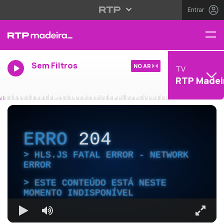
Entrar
Sem Filtros
NO AR
TV
RTP Madei
ERRO
204
HLS.JS FATAL ERROR - NETWORK
ERROR
ESTE CONTEÚDO ESTÁ NESTE
MOMENTO INDISPONÍVEL