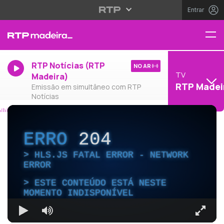
Entrar
RTP Notícias (RTP
NO AR
TV
Madeira)
RTP Madei
Emissão em simultâneo com RTP
Notícias
ERRO
204
HLS.JS FATAL ERROR - NETWORK
ERROR
ESTE CONTEÚDO ESTÁ NESTE
MOMENTO INDISPONÍVEL