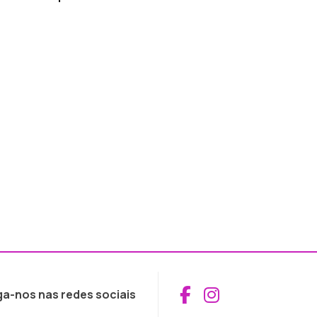
Aceder ao Fac
Aceder ao I
ga-nos nas redes sociais