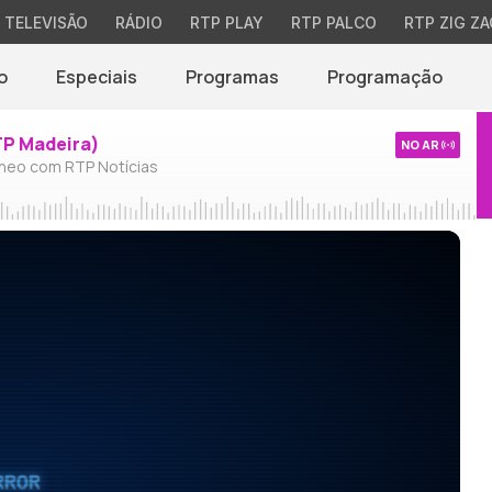
TELEVISÃO
RÁDIO
RTP PLAY
RTP PALCO
RTP ZIG ZA
o
Especiais
Programas
Programação
TP Madeira)
NO AR
neo com RTP Notícias
RROR