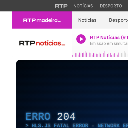
NOTÍCIAS
DESPORTO
Notícias
Desport
RTP Notícias (R
Emissão em simultâ
ERRO
204
HLS.JS FATAL ERROR - NETWORK E