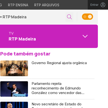
G
RTP ENSINA
RTP ARQUIVOS
Entrar
+ RTP Madeira
TV
RTP Madeira
Pode também gostar
Governo Regional ajusta orgânica
Parlamento rejeita
reconhecimento de Edmundo
González como vencedor das
eleições venezuelanas
Novo secretário de Estado do