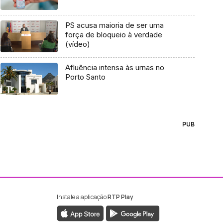
PS acusa maioria de ser uma
força de bloqueio à verdade
(vídeo)
Afluência intensa às urnas no
Porto Santo
PUB
Instale a aplicação
RTP Play
ebook da RTP Madeira
nstagram da RTP Madeira