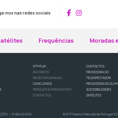
Aceder ao Fac
Aceder ao I
ga-nos nas redes sociais
atélites
Frequências
Moradas e
RTP PLAY
CONTACTOS
EM DIRETO
PROVEDORA DO
REVER PROGRAMAS
TELESPECTADOR
CONCURSOS
PROVEDORA DO OUVI
S
PERGUNTAS FREQUENTES
ACESSIBILIDADES
CONTACTOS
SATÉLITES
IÇÕES
PUBLICIDADE
© RTP, Rádio e Televisão de Portugal 2
|