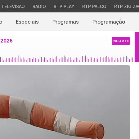
TELEVISÃO
RÁDIO
RTP PLAY
RTP PALCO
RTP ZIG ZA
o
Especiais
Programas
Programação
 2026
NO AR