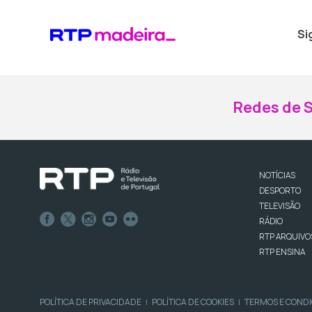
Si
Redes de S
NOTÍCIAS
DESPORTO
TELEVISÃO
RÁDIO
RTP ARQUIVO
RTP ENSINA
POLÍTICA DE PRIVACIDADE
POLÍTICA DE COOKIES
TERMOS E COND
|
|