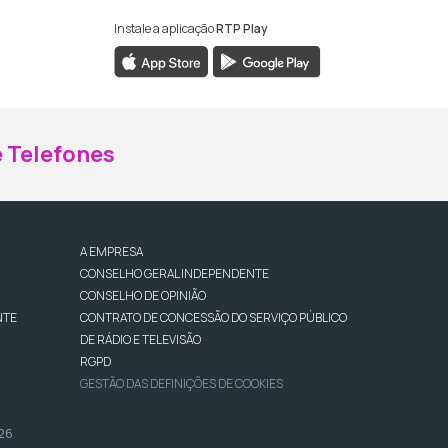
Instale a aplicação
RTP Play
ebook da RTP Madeira
nstagram da RTP Madeira
 Telefones
A EMPRESA
CONSELHO GERAL INDEPENDENTE
CONSELHO DE OPINIÃO
NTE
CONTRATO DE CONCESSÃO DO SERVIÇO PÚBLICO
DE RÁDIO E TELEVISÃO
RGPD
GESTÃO DAS DEFINIÇÕES DE COOKIES
026