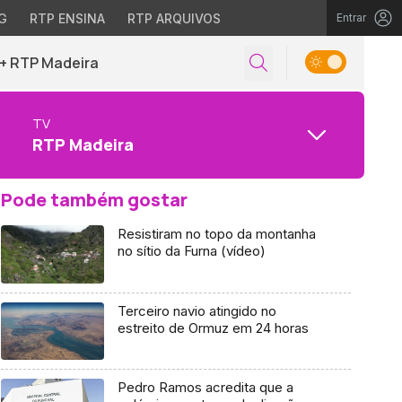
G
RTP ENSINA
RTP ARQUIVOS
Entrar
+ RTP Madeira
TV
RTP Madeira
Pode também gostar
Resistiram no topo da montanha
no sítio da Furna (vídeo)
Terceiro navio atingido no
estreito de Ormuz em 24 horas
Pedro Ramos acredita que a