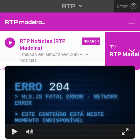
Entrar
RTP Notícias (RTP
NO AR
TV
Madeira)
RTP Madei
Emissão em simultâneo com RTP
Notícias
ERRO
204
HLS.JS FATAL ERROR - NETWORK
ERROR
ESTE CONTEÚDO ESTÁ NESTE
MOMENTO INDISPONÍVEL