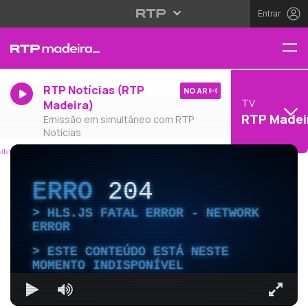
Entrar
RTP Notícias (RTP
NO AR
TV
Madeira)
RTP Madei
Emissão em simultâneo com RTP
Notícias
ERRO
204
HLS.JS FATAL ERROR - NETWORK
ERROR
ESTE CONTEÚDO ESTÁ NESTE
MOMENTO INDISPONÍVEL