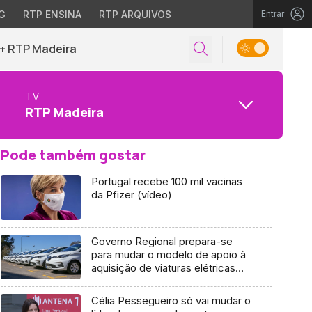
G
RTP ENSINA
RTP ARQUIVOS
Entrar
+ RTP Madeira
TV
RTP Madeira
Pode também gostar
Portugal recebe 100 mil vacinas
da Pfizer (vídeo)
Governo Regional prepara-se
para mudar o modelo de apoio à
aquisição de viaturas elétricas
(áudio)
Célia Pessegueiro só vai mudar o