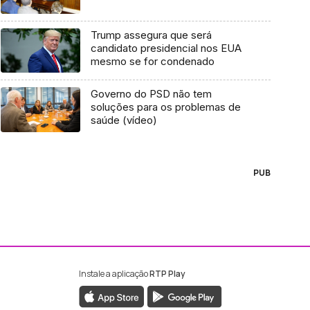
Trump assegura que será
candidato presidencial nos EUA
mesmo se for condenado
Governo do PSD não tem
soluções para os problemas de
saúde (vídeo)
PUB
Instale a aplicação
RTP Play
ebook da RTP Madeira
nstagram da RTP Madeira