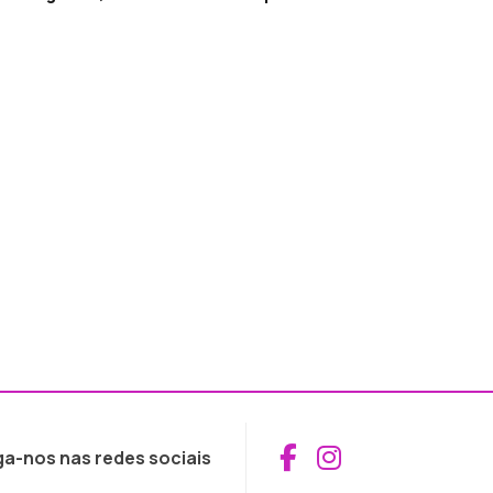
Aceder ao Fac
Aceder ao I
ga-nos nas redes sociais