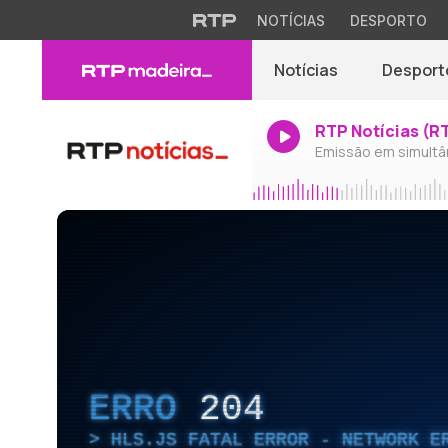
NOTÍCIAS
DESPORTO
Notícias
Desport
RTP Notícias (R
Emissão em simultâ
ERRO
204
HLS.JS FATAL ERROR - NETWORK E