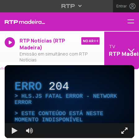
Entrar
RTP Notícias (RTP
NO AR
TV
Madeira)
RTP Madei
Emissão em simultâneo com RTP
Notícias
ERRO
204
HLS.JS FATAL ERROR - NETWORK
ERROR
ESTE CONTEÚDO ESTÁ NESTE
MOMENTO INDISPONÍVEL