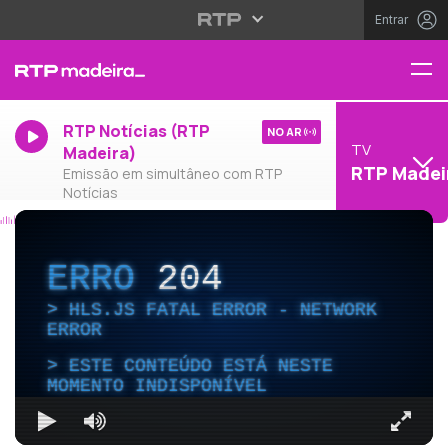
Entrar
RTP Notícias (RTP
NO AR
TV
Madeira)
RTP Madei
Emissão em simultâneo com RTP
Notícias
ERRO
204
HLS.JS FATAL ERROR - NETWORK
ERROR
ESTE CONTEÚDO ESTÁ NESTE
MOMENTO INDISPONÍVEL