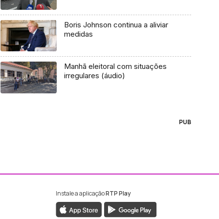
Boris Johnson continua a aliviar
medidas
Manhã eleitoral com situações
irregulares (áudio)
PUB
Instale a aplicação
RTP Play
ebook da RTP Madeira
nstagram da RTP Madeira