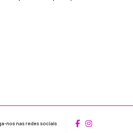
Aceder ao Fac
Aceder ao I
ga-nos nas redes sociais