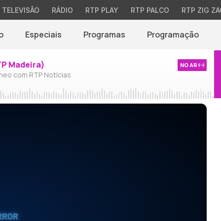
TELEVISÃO
RÁDIO
RTP PLAY
RTP PALCO
RTP ZIG ZA
o
Especiais
Programas
Programação
TP Madeira)
NO AR
neo com RTP Notícias
RROR