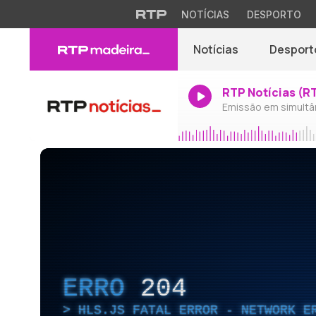
NOTÍCIAS
DESPORTO
Notícias
Desport
RTP Notícias (R
Emissão em simultâ
ERRO
204
HLS.JS FATAL ERROR - NETWORK E