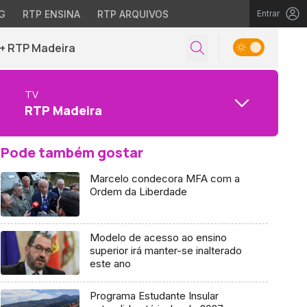
G
RTP ENSINA
RTP ARQUIVOS
Entrar
+ RTP Madeira
TV
RTP Madeira
Pode também gostar
Marcelo condecora MFA com a
Ordem da Liberdade
Modelo de acesso ao ensino
superior irá manter-se inalterado
este ano
Programa Estudante Insular