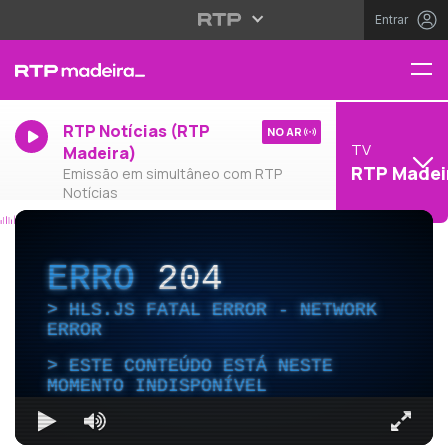
Entrar
RTP Notícias (RTP
NO AR
TV
Madeira)
RTP Madei
Emissão em simultâneo com RTP
Notícias
ERRO
204
HLS.JS FATAL ERROR - NETWORK
ERROR
ESTE CONTEÚDO ESTÁ NESTE
MOMENTO INDISPONÍVEL