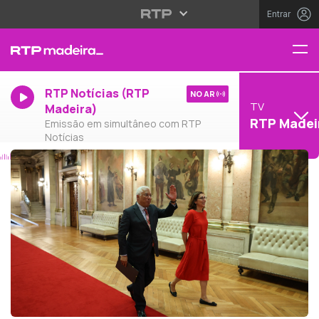
Entrar
RTP Notícias (RTP
NO AR
TV
Madeira)
RTP Madei
Emissão em simultâneo com RTP
Notícias