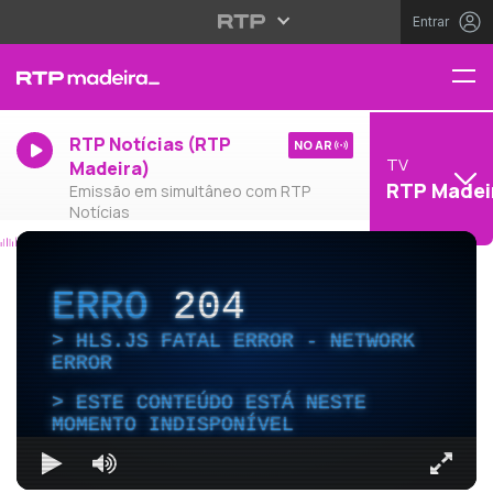
Entrar
RTP Notícias (RTP
NO AR
TV
Madeira)
RTP Madei
Emissão em simultâneo com RTP
Notícias
ERRO
204
HLS.JS FATAL ERROR - NETWORK
ERROR
ESTE CONTEÚDO ESTÁ NESTE
MOMENTO INDISPONÍVEL