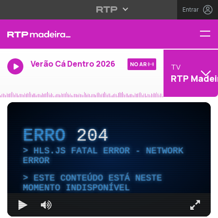
Entrar
Verão Cá Dentro 2026
NO AR
TV
RTP Madei
ERRO
204
HLS.JS FATAL ERROR - NETWORK
ERROR
ESTE CONTEÚDO ESTÁ NESTE
MOMENTO INDISPONÍVEL