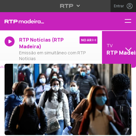
Entrar
RTP Notícias (RTP
NO AR
TV
Madeira)
RTP Madei
Emissão em simultâneo com RTP
Notícias