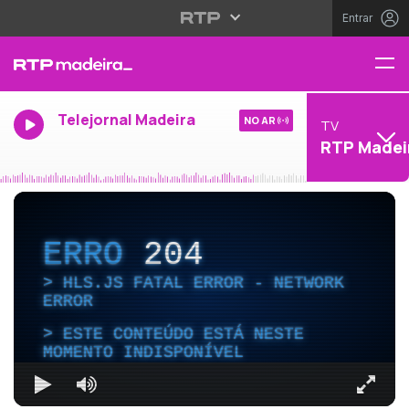
Entrar
Telejornal Madeira
NO AR
TV
RTP Madei
ERRO
204
HLS.JS FATAL ERROR - NETWORK
ERROR
ESTE CONTEÚDO ESTÁ NESTE
MOMENTO INDISPONÍVEL