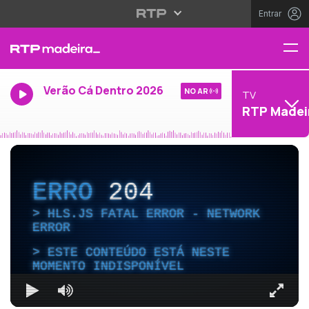
Entrar
Verão Cá Dentro 2026
NO AR
TV
RTP Madei
ERRO
204
HLS.JS FATAL ERROR - NETWORK
ERROR
ESTE CONTEÚDO ESTÁ NESTE
MOMENTO INDISPONÍVEL