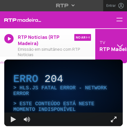
Entrar
RTP Notícias (RTP
NO AR
TV
Madeira)
RTP Madei
Emissão em simultâneo com RTP
Notícias
ERRO
204
HLS.JS FATAL ERROR - NETWORK
ERROR
ESTE CONTEÚDO ESTÁ NESTE
MOMENTO INDISPONÍVEL