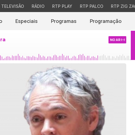
TELEVISÃO
RÁDIO
RTP PLAY
RTP PALCO
RTP ZIG ZA
o
Especiais
Programas
Programação
ira
NO AR