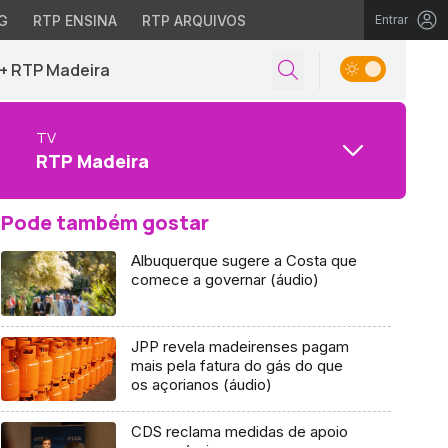
G
RTP ENSINA
RTP ARQUIVOS
Entrar
+ RTP Madeira
TV
RTP Madeira
Pode também gostar
Albuquerque sugere a Costa que
comece a governar (áudio)
JPP revela madeirenses pagam
mais pela fatura do gás do que
os açorianos (áudio)
CDS reclama medidas de apoio