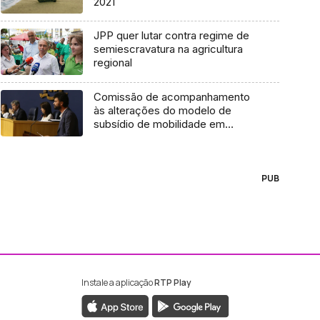
2021
JPP quer lutar contra regime de
semiescravatura na agricultura
regional
Comissão de acompanhamento
às alterações do modelo de
subsídio de mobilidade em
discussão
PUB
Instale a aplicação
RTP Play
ebook da RTP Madeira
nstagram da RTP Madeira