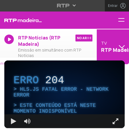
Entrar
RTP Notícias (RTP
NO AR
TV
Madeira)
RTP Madei
Emissão em simultâneo com RTP
Notícias
ERRO
204
HLS.JS FATAL ERROR - NETWORK
ERROR
ESTE CONTEÚDO ESTÁ NESTE
MOMENTO INDISPONÍVEL