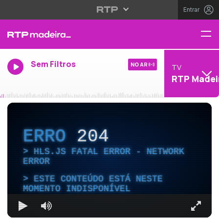
Entrar
Sem Filtros
NO AR
TV
RTP Madei
ERRO
204
HLS.JS FATAL ERROR - NETWORK
ERROR
ESTE CONTEÚDO ESTÁ NESTE
MOMENTO INDISPONÍVEL