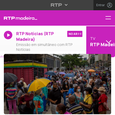
Entrar
RTP Notícias (RTP
NO AR
TV
Madeira)
RTP Madei
Emissão em simultâneo com RTP
Notícias