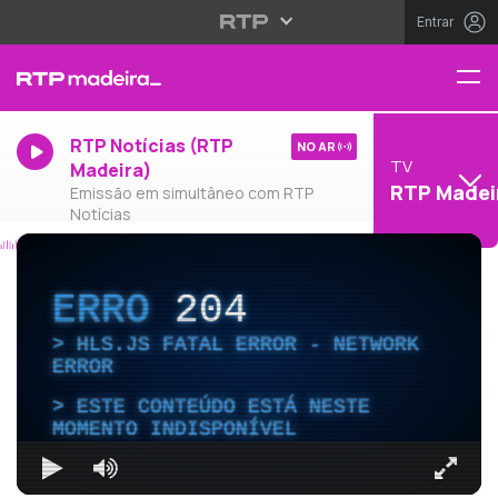
Entrar
RTP Notícias (RTP
NO AR
TV
Madeira)
RTP Madei
Emissão em simultâneo com RTP
Notícias
ERRO
204
HLS.JS FATAL ERROR - NETWORK
ERROR
ESTE CONTEÚDO ESTÁ NESTE
MOMENTO INDISPONÍVEL