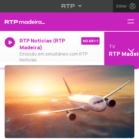
Entrar
RTP Notícias (RTP
NO AR
TV
Madeira)
RTP Madei
Emissão em simultâneo com RTP
Notícias