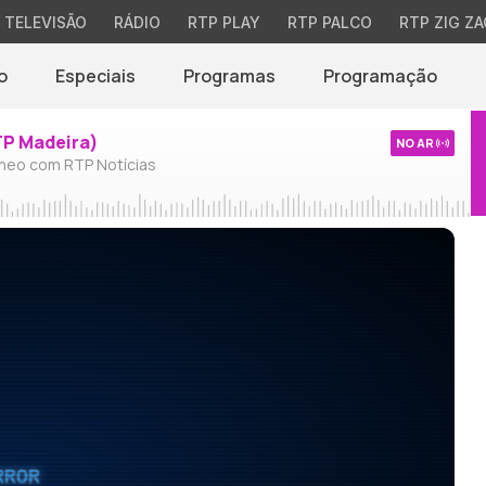
TELEVISÃO
RÁDIO
RTP PLAY
RTP PALCO
RTP ZIG ZA
o
Especiais
Programas
Programação
TP Madeira)
NO AR
neo com RTP Notícias
RROR