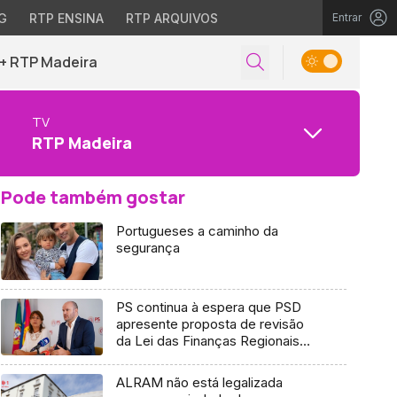
G
RTP ENSINA
RTP ARQUIVOS
Entrar
+ RTP Madeira
TV
RTP Madeira
Pode também gostar
Portugueses a caminho da
segurança
PS continua à espera que PSD
apresente proposta de revisão
da Lei das Finanças Regionais
(áudio)
ALRAM não está legalizada