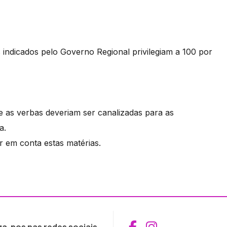
indicados pelo Governo Regional privilegiam a 100 por
 as verbas deveriam ser canalizadas para as
a.
r em conta estas matérias.
Aceder ao Fac
Aceder ao I
ga-nos nas redes sociais