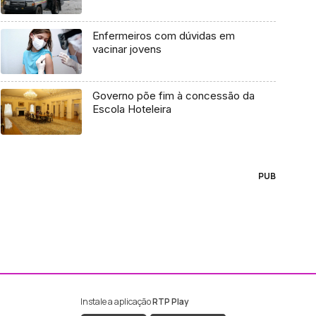
Enfermeiros com dúvidas em
vacinar jovens
Governo põe fim à concessão da
Escola Hoteleira
PUB
Instale a aplicação
RTP Play
ebook da RTP Madeira
nstagram da RTP Madeira