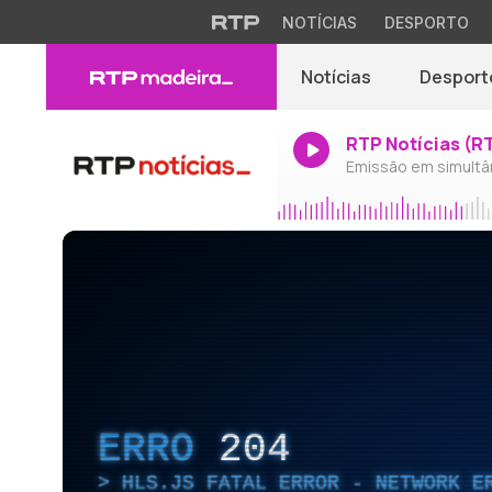
NOTÍCIAS
DESPORTO
Notícias
Desport
RTP Notícias (R
Emissão em simultâ
ERRO
204
HLS.JS FATAL ERROR - NETWORK E