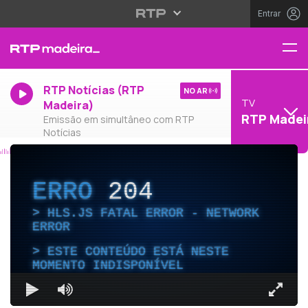
Entrar
RTP Notícias (RTP
NO AR
TV
Madeira)
RTP Madei
Emissão em simultâneo com RTP
Notícias
ERRO
204
HLS.JS FATAL ERROR - NETWORK
ERROR
ESTE CONTEÚDO ESTÁ NESTE
MOMENTO INDISPONÍVEL