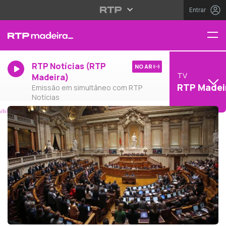
Entrar
RTP Notícias (RTP
NO AR
TV
Madeira)
RTP Madei
Emissão em simultâneo com RTP
Notícias