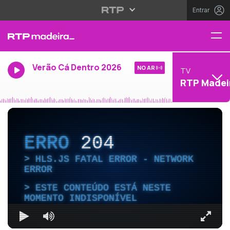
Entrar
Verão Cá Dentro 2026
NO AR
TV
RTP Madei
ERRO
204
HLS.JS FATAL ERROR - NETWORK
ERROR
ESTE CONTEÚDO ESTÁ NESTE
MOMENTO INDISPONÍVEL