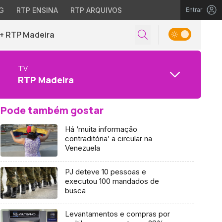
G
RTP ENSINA
RTP ARQUIVOS
Entrar
+ RTP Madeira
TV
RTP Madeira
Pode também gostar
Há ‘muita informação
contraditória’ a circular na
Venezuela
PJ deteve 10 pessoas e
executou 100 mandados de
busca
Levantamentos e compras por