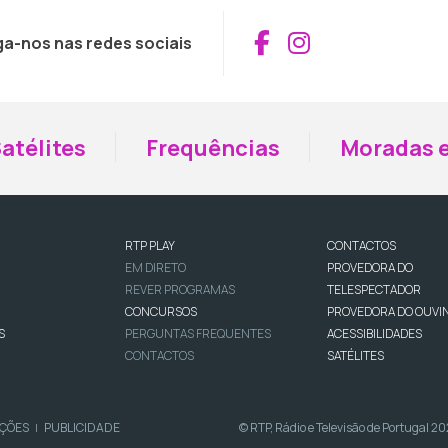
Aceder ao Fac
Aceder ao I
ga-nos nas redes sociais
atélites
Frequências
Moradas e
RTP PLAY
CONTACTOS
EM DIRETO
PROVEDORA DO
REVER PROGRAMAS
TELESPECTADOR
CONCURSOS
PROVEDORA DO OUVI
S
PERGUNTAS FREQUENTES
ACESSIBILIDADES
CONTACTOS
SATÉLITES
IÇÕES
PUBLICIDADE
© RTP, Rádio e Televisão de Portugal 2
|