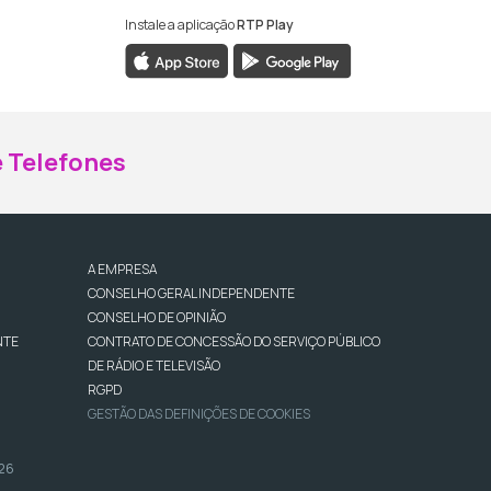
Instale a aplicação
RTP Play
ebook da RTP Madeira
nstagram da RTP Madeira
 Telefones
A EMPRESA
CONSELHO GERAL INDEPENDENTE
CONSELHO DE OPINIÃO
NTE
CONTRATO DE CONCESSÃO DO SERVIÇO PÚBLICO
DE RÁDIO E TELEVISÃO
RGPD
GESTÃO DAS DEFINIÇÕES DE COOKIES
026