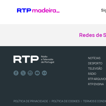
Si
Redes de S
NOTÍCIAS
DESPORTO
TELEVISÃO
RÁDIO
RTP ARQUIVO
RTP ENSINA
POLÍTICA DE PRIVACIDADE
POLÍTICA DE COOKIES
TERMOS E COND
|
|