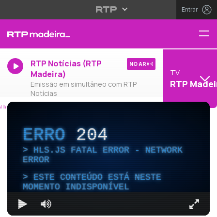
Entrar
RTP Notícias (RTP
NO AR
TV
Madeira)
RTP Madei
Emissão em simultâneo com RTP
Notícias
ERRO
204
HLS.JS FATAL ERROR - NETWORK
ERROR
ESTE CONTEÚDO ESTÁ NESTE
MOMENTO INDISPONÍVEL