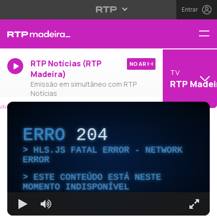
Entrar
RTP Notícias (RTP
NO AR
TV
Madeira)
RTP Madei
Emissão em simultâneo com RTP
Notícias
ERRO
204
HLS.JS FATAL ERROR - NETWORK
ERROR
ESTE CONTEÚDO ESTÁ NESTE
MOMENTO INDISPONÍVEL