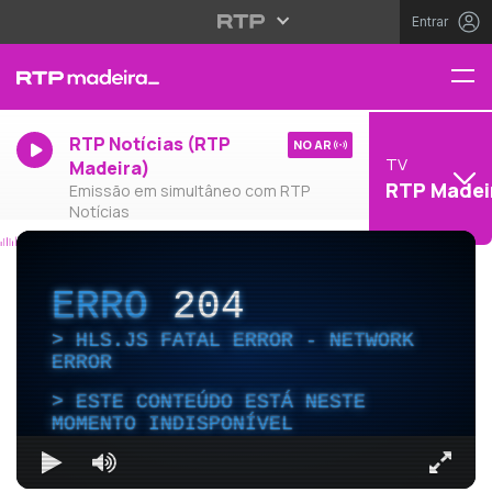
Entrar
RTP Notícias (RTP
NO AR
TV
Madeira)
RTP Madei
Emissão em simultâneo com RTP
Notícias
ERRO
204
HLS.JS FATAL ERROR - NETWORK
ERROR
ESTE CONTEÚDO ESTÁ NESTE
MOMENTO INDISPONÍVEL