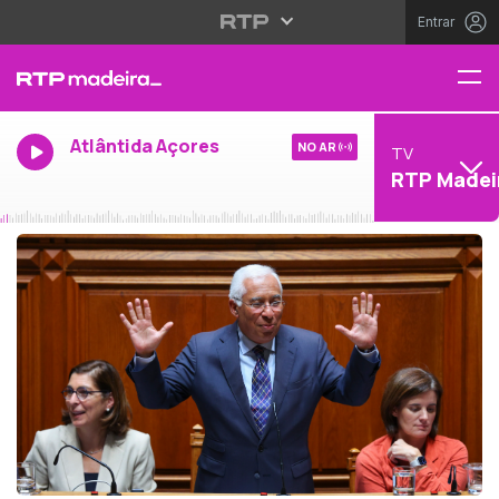
Entrar
Atlântida Açores
NO AR
TV
RTP Madei